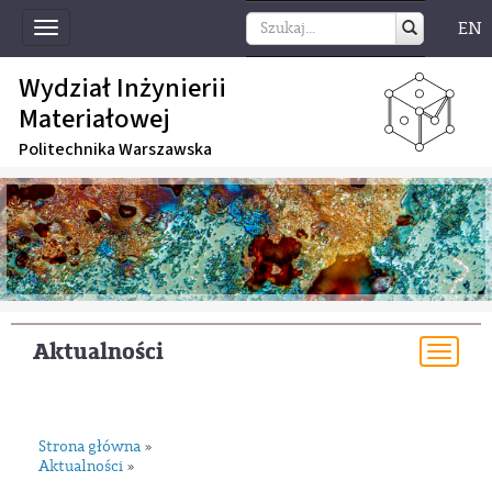
EN
Toggle
navigation
Wydział Inżynierii
Materiałowej
Politechnika Warszawska
Aktualności
Togg
navi
Strona główna
»
Aktualności
»