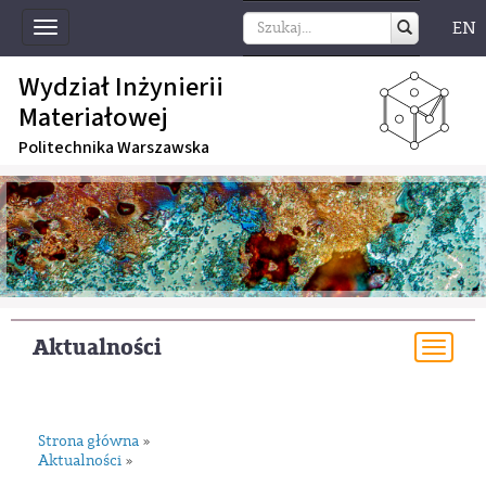
EN
Toggle
navigation
Wydział Inżynierii
Materiałowej
Politechnika Warszawska
Aktualności
Togg
navi
Strona główna
»
Aktualności
»