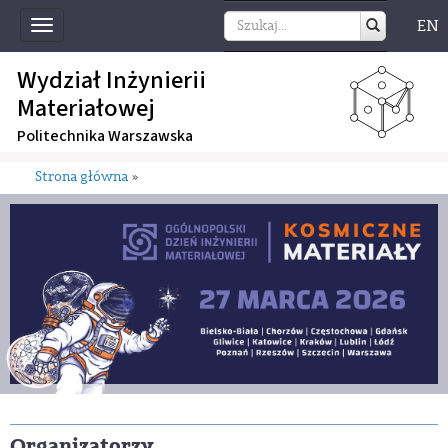
EN
Toggle
navigation
Wydział Inżynierii
Materiałowej
Politechnika Warszawska
Strona główna
»
Organizatorzy