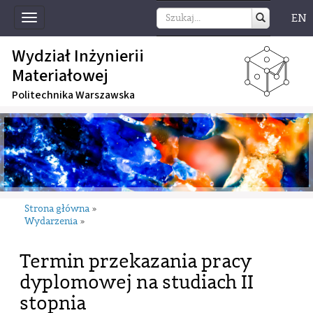
EN
Toggle
navigation
Wydział Inżynierii
Materiałowej
Politechnika Warszawska
Strona główna
»
Wydarzenia
»
Termin przekazania pracy
dyplomowej na studiach II
stopnia