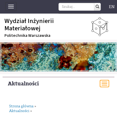
EN
Toggle
navigation
Wydział Inżynierii
Materiałowej
Politechnika Warszawska
Aktualności
Togg
navi
Strona główna
»
Aktualności
»